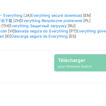
verything
Everything secure download
ng安全下载
Everything Bezpieczne pobieranie
ย
Everything Защитный загрузку
toàn
Baixada segura do Everything
Everything güven
ad
Descarga segura de Everything
Télécharger
pour Nintendo Switch