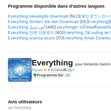
Programme disponible dans d’autres langues
Everything beveiligde download
安全なダウンロード E
Everything Sichern Sie den Download
Everythi
Everything آمن تنزيل
Everythingดาวน์โหลดที่ปลอดภั
Everything 안전 다운로드
Everything Tải xuống an 
Everything scarica sicuro
Everything Aman Downlo
Everything
pour Nintendo Switch
Payant
4.5
1454
1
Programme Sûr
V
0
Avis utilisateurs
sur Everything