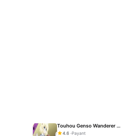
Touhou Genso Wanderer Reloaded: Alice Margatroid
4.6
Payant