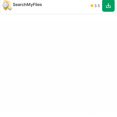
SearchMyFiles
3.5