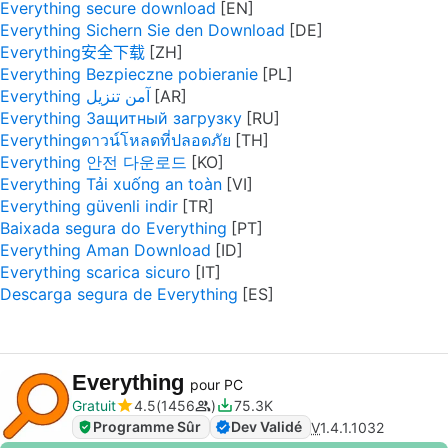
Everything secure download
Everything Sichern Sie den Download
Everything安全下载
Everything Bezpieczne pobieranie
Everything آمن تنزيل
Everything Защитный загрузку
Everythingดาวน์โหลดที่ปลอดภัย
Everything 안전 다운로드
Everything Tải xuống an toàn
Everything güvenli indir
Baixada segura do Everything
Everything Aman Download
Everything scarica sicuro
Descarga segura de Everything
Everything
pour PC
Gratuit
4.5
1456
75.3K
Programme Sûr
Dev Validé
V
1.4.1.1032