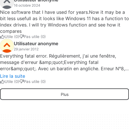
16 octobre 2024
Nice software that I have used for years.Now it may be a
bit less usefull as it looks like Windows 11 has a function to
index drives. I will try Windows function and see how it
compares
Utile (0)
Pas utile (0)
Utilisateur anonyme
29 janvier 2012
Everything fatal error. Régulièrement, j'ai une fenêtre,
message d'erreur &amp;quot;Everything fatal
error&amp;quot;. Avec un baratin en angliche. Erreur N°8,
espace insuffisant.Qui peut m'expliquer qui, que,
Lire la suite
quand,comment, pourquoi, etc. ?... Pros: Logiciel génial
Utile (0)
Pas utile (0)
Cons: Dommage que les icônes affichés ne puissent être
convertibles en miniatures, en autre pour les images.
Plus